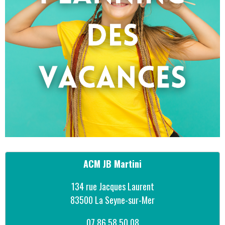
ACM JB Martini
134 rue Jacques Laurent
83500 La Seyne-sur-Mer
07 86 58 50 08