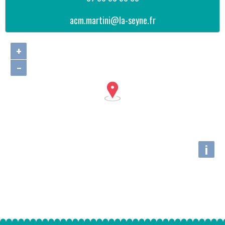
acm.martini@la-seyne.fr
+
−
i