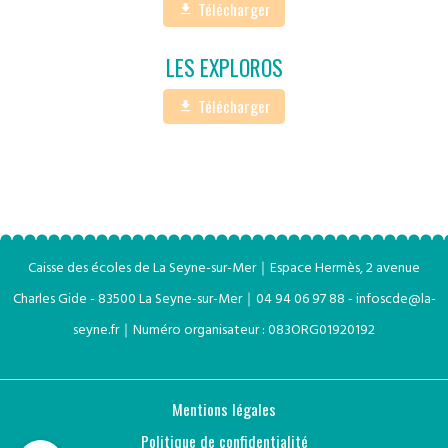
Télécharger
LES EXPLOROS
Télécharger
Caisse des écoles de La Seyne-sur-Mer｜Espace Hermès, 2 avenue
Charles Gide - 83500 La Seyne-sur-Mer
｜
04 94 06 97 88 - infoscde@la-
seyne.fr
｜
Numéro organisateur : 0
83ORG0192
01
92
Mentions légales
Politique de confidentialité