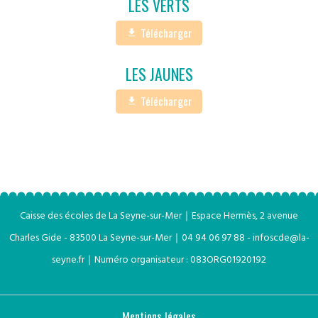
LES VERTS
Télécharger
LES JAUNES
Télécharger
Caisse des écoles de La Seyne-sur-Mer｜Espace Hermès, 2 avenue
Charles Gide - 83500 La Seyne-sur-Mer
｜
04 94 06 97 88 - infoscde@la-
seyne.fr
｜
Numéro organisateur : 0
83ORG0192
01
92
Mentions légales